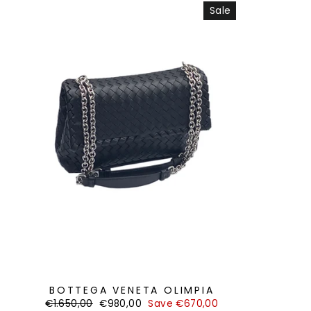
Sale
BOTTEGA VENETA OLIMPIA
Regular
Sale
€1.650,00
€980,00
Save €670,00