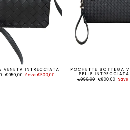
 VENETA INTRECCIATA
POCHETTE BOTTEGA V
PELLE INTRECCIATA
Sale
00
€950,00
Save €500,00
price
Regular
Sale
€990,00
€800,00
Save 
price
price