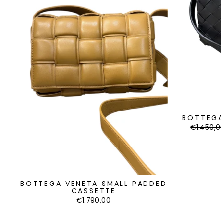
BOTTEGA
Regular
€1.450,
price
BOTTEGA VENETA SMALL PADDED
CASSETTE
€1.790,00