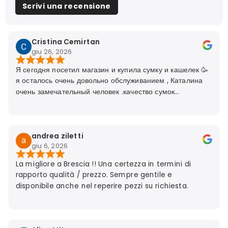
Scrivi una recensione
Cristina Cemirtan
giu 26, 2026
Я сегодня посетил магазин и купила сумку и кашелек 🥳
я осталось очень довольно обслуживанием , Каталина
очень замечательный человек .качество сумок
идеальное🥳🌺🤗
andrea ziletti
giu 6, 2026
La migliore a Brescia !! Una certezza in termini di
rapporto qualità / prezzo. Sempre gentile e
disponibile anche nel reperire pezzi su richiesta.