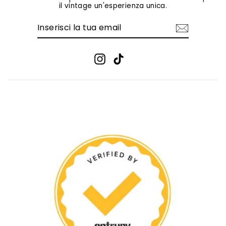
il vintage un'esperienza unica.
INSERISCI
ISCRIVITI
LA
TUA
EMAIL
Instagram
TikTok