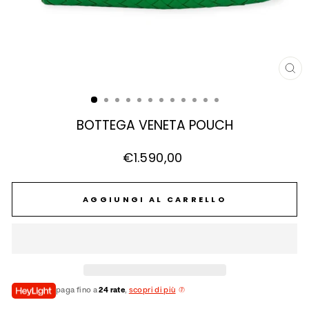
CH
(E
BOTTEGA VENETA POUCH
Prezzo
€1.590,00
di
listino
AGGIUNGI AL CARRELLO
paga fino a
24 rate
,
scopri di più