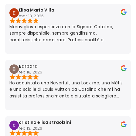
Elisa Maria Villa
mar 18, 2026
Meravigliosa esperienza con la Signora Catalina,
sempre disponibile, sempre gentilissima,
caratteristiche ormai rare. Professionalità e
puntualità la contraddistinguono. Tutto perfetto
Barbara
feb 18, 2026
Ho acquistato una Neverfull, una Lock me, una Métis
e uno scialle di Louis Vuitton da Catalina che mi ha
assistita professionalmente e aiutato a sciogliere
alcuni dubbi a livello tecnologico! Consiglio di affidarsi
alla Sua competenza ed esperienza nel settore del
lusso senza titubare; davvero! Barbara dalla provincia
Piacenza
cristina elisa straolzini
feb 13, 2026